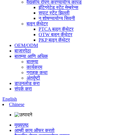
वैद्यकीय रोपण करण्यायोग्य कापड
इंटिग्रेटेड स्टेंट मेम्ब्रेन्स
सपाट स्टेंट झिल्ली
न शोषण्यायोग्य सिवनी
बलून कॅथेटर
PTCA बलून कॅथेटर
OTW बलून कॅथेटर
PKP बलून कॅथेटर
OEM/ODM
बाजारपेठा
बातम्या आणि अधिक
बातम्या
कार्यक्रम
ग्राहक कथा
अंतर्दृष्टी
डाउनलोड करा
संपर्क करा
English
Chinese
मुख्यपृष्ठ
आम्ही काय ऑफर करतो