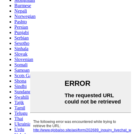
Mongolian
Burmese
Nepali
Norwegian
Pashto
Persian
Punjabi
Serbian
Sesotho
Sinhala
Slovak
Slovenian
Somali
Samoan
Scots Gaelic
Shona
Sindhi
Sundanese
Swahili
Tajik
Tamil
Telugu
Thai
Ukrainian
Urdu