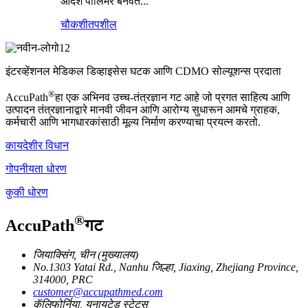
आदर्श पॉलिमर बनवते...
चौकशी
तपशील
इंटरव्हेंशनल मेडिकल डिव्हाइसेस घटक आणि CDMO सोल्यूशन्स प्रदाता
®
AccuPath
हा एक अभिनव उच्च-तंत्रज्ञान गट आहे जो प्रगत साहित्य आणि
उत्पादन तंत्रज्ञानाद्वारे मानवी जीवन आणि आरोग्य सुधारून आमचे ग्राहक,
कर्मचारी आणि भागधारकांसाठी मूल्य निर्माण करण्याचा प्रयत्न करतो.
कायदेशीर विधान
गोपनीयता धोरण
कुकी धोरण
®
AccuPath
गट
जियाक्सिंग, चीन (मुख्यालय)
No.1303 Yatai Rd., Nanhu जिल्हा, Jiaxing, Zhejiang Province,
314000, PRC
customer@accupathmed.com
कॅलिफोर्निया, युनायटेड स्टेट्स