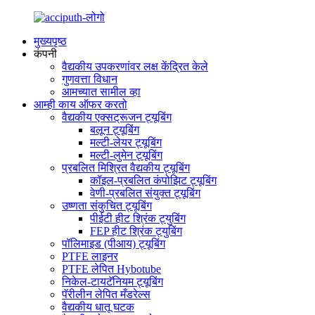
मुख्यपृष्ठ
कंपनी
वैद्यकीय उपकरणांवर लक्ष केंद्रित केले
गुणवत्ता विधान
आमच्यात सामील व्हा
आम्ही काय ऑफर करतो
वैद्यकीय एक्सट्रूजन ट्यूबिंग
बलून ट्यूबिंग
मल्टी-लेयर ट्यूबिंग
मल्टी-लुमेन ट्यूबिंग
प्रबलित मिश्रित वैद्यकीय ट्यूबिंग
कॉइल-प्रबलित कंपोझिट ट्यूबिंग
वेणी-प्रबलित संयुक्त ट्यूबिंग
उष्णता संकुचित ट्यूबिंग
पीईटी हीट श्रिंक ट्युबिंग
FEP हीट श्रिंक ट्युबिंग
पॉलिमाइड (पीआय) ट्यूबिंग
PTFE लाइनर
PTFE लेपित Hybotube
निकेल-टायटॅनियम ट्यूबिंग
पॅरीलीन लेपित मँडरेल्स
वैद्यकीय धातू घटक