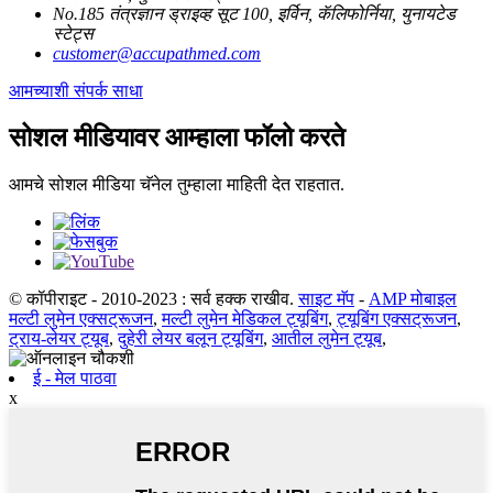
No.185 तंत्रज्ञान ड्राइव्ह सूट 100, इर्विन, कॅलिफोर्निया, युनायटेड
स्टेट्स
customer@accupathmed.com
आमच्याशी संपर्क साधा
सोशल मीडियावर आम्हाला फॉलो करते
आमचे सोशल मीडिया चॅनेल तुम्हाला माहिती देत ​​राहतात.
© कॉपीराइट - 2010-2023 : सर्व हक्क राखीव.
साइट मॅप
-
AMP मोबाइल
मल्टी लुमेन एक्सट्रूजन
,
मल्टी लुमेन मेडिकल ट्यूबिंग
,
ट्यूबिंग एक्सट्रूजन
,
ट्राय-लेयर ट्यूब
,
दुहेरी लेयर बलून ट्यूबिंग
,
आतील लुमेन ट्यूब
,
ई - मेल पाठवा
x