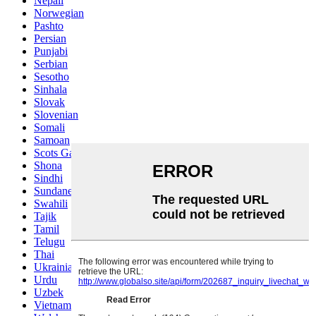
Nepali
Norwegian
Pashto
Persian
Punjabi
Serbian
Sesotho
Sinhala
Slovak
Slovenian
Somali
Samoan
Scots Gaelic
Shona
Sindhi
Sundanese
Swahili
Tajik
Tamil
Telugu
Thai
Ukrainian
Urdu
Uzbek
Vietnamese