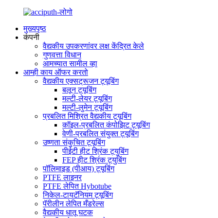
मुख्यपृष्ठ
कंपनी
वैद्यकीय उपकरणांवर लक्ष केंद्रित केले
गुणवत्ता विधान
आमच्यात सामील व्हा
आम्ही काय ऑफर करतो
वैद्यकीय एक्सट्रूजन ट्यूबिंग
बलून ट्यूबिंग
मल्टी-लेयर ट्यूबिंग
मल्टी-लुमेन ट्यूबिंग
प्रबलित मिश्रित वैद्यकीय ट्यूबिंग
कॉइल-प्रबलित कंपोझिट ट्यूबिंग
वेणी-प्रबलित संयुक्त ट्यूबिंग
उष्णता संकुचित ट्यूबिंग
पीईटी हीट श्रिंक ट्युबिंग
FEP हीट श्रिंक ट्युबिंग
पॉलिमाइड (पीआय) ट्यूबिंग
PTFE लाइनर
PTFE लेपित Hybotube
निकेल-टायटॅनियम ट्यूबिंग
पॅरीलीन लेपित मँडरेल्स
वैद्यकीय धातू घटक