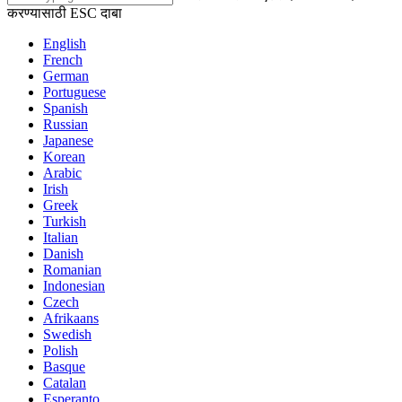
करण्यासाठी ESC दाबा
English
French
German
Portuguese
Spanish
Russian
Japanese
Korean
Arabic
Irish
Greek
Turkish
Italian
Danish
Romanian
Indonesian
Czech
Afrikaans
Swedish
Polish
Basque
Catalan
Esperanto