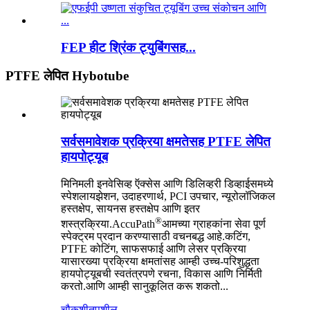
FEP हीट श्रिंक ट्युबिंगसह...
PTFE लेपित Hybotube
सर्वसमावेशक प्रक्रिया क्षमतेसह PTFE लेपित
हायपोट्यूब
मिनिमली इनवेसिव्ह ऍक्सेस आणि डिलिव्हरी डिव्हाईसमध्ये
स्पेशलायझेशन, उदाहरणार्थ, PCI उपचार, न्यूरोलॉजिकल
हस्तक्षेप, सायनस हस्तक्षेप आणि इतर
®
शस्त्रक्रिया.AccuPath
आमच्या ग्राहकांना सेवा पूर्ण
स्पेक्ट्रम प्रदान करण्यासाठी वचनबद्ध आहे.कटिंग,
PTFE कोटिंग, साफसफाई आणि लेसर प्रक्रिया
यासारख्या प्रक्रिया क्षमतांसह आम्ही उच्च-परिशुद्धता
हायपोट्यूबची स्वतंत्रपणे रचना, विकास आणि निर्मिती
करतो.आणि आम्ही सानुकूलित करू शकतो...
चौकशी
तपशील