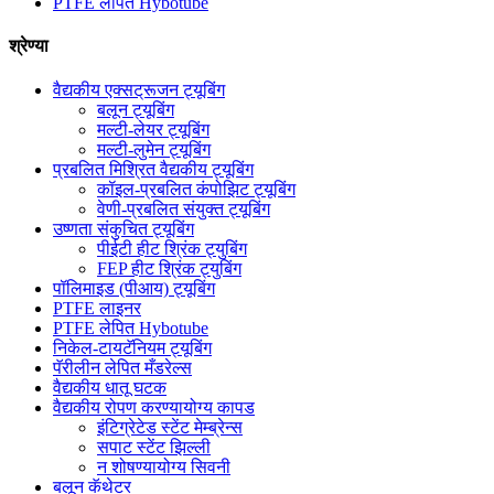
PTFE लेपित Hybotube
श्रेण्या
वैद्यकीय एक्सट्रूजन ट्यूबिंग
बलून ट्यूबिंग
मल्टी-लेयर ट्यूबिंग
मल्टी-लुमेन ट्यूबिंग
प्रबलित मिश्रित वैद्यकीय ट्यूबिंग
कॉइल-प्रबलित कंपोझिट ट्यूबिंग
वेणी-प्रबलित संयुक्त ट्यूबिंग
उष्णता संकुचित ट्यूबिंग
पीईटी हीट श्रिंक ट्युबिंग
FEP हीट श्रिंक ट्युबिंग
पॉलिमाइड (पीआय) ट्यूबिंग
PTFE लाइनर
PTFE लेपित Hybotube
निकेल-टायटॅनियम ट्यूबिंग
पॅरीलीन लेपित मँडरेल्स
वैद्यकीय धातू घटक
वैद्यकीय रोपण करण्यायोग्य कापड
इंटिग्रेटेड स्टेंट मेम्ब्रेन्स
सपाट स्टेंट झिल्ली
न शोषण्यायोग्य सिवनी
बलून कॅथेटर