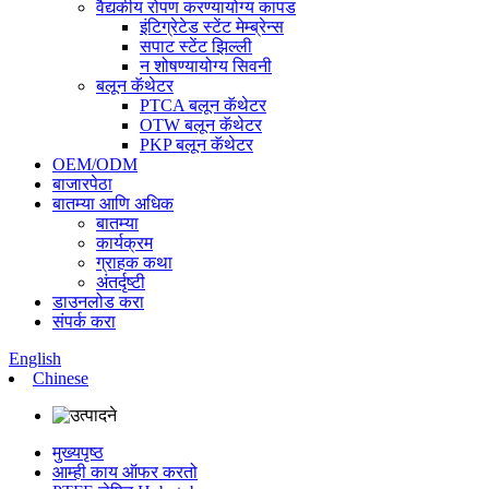
वैद्यकीय रोपण करण्यायोग्य कापड
इंटिग्रेटेड स्टेंट मेम्ब्रेन्स
सपाट स्टेंट झिल्ली
न शोषण्यायोग्य सिवनी
बलून कॅथेटर
PTCA बलून कॅथेटर
OTW बलून कॅथेटर
PKP बलून कॅथेटर
OEM/ODM
बाजारपेठा
बातम्या आणि अधिक
बातम्या
कार्यक्रम
ग्राहक कथा
अंतर्दृष्टी
डाउनलोड करा
संपर्क करा
English
Chinese
मुख्यपृष्ठ
आम्ही काय ऑफर करतो