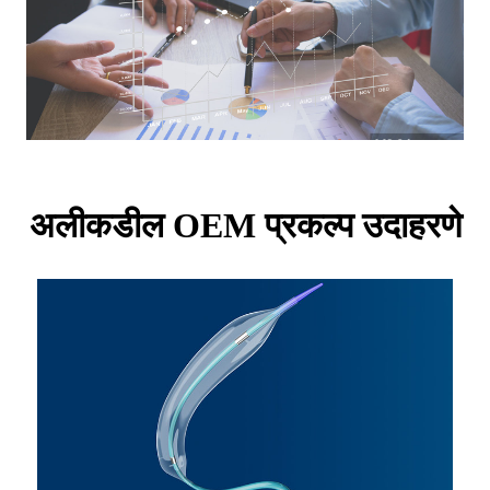
अलीकडील OEM प्रकल्प उदाहरणे