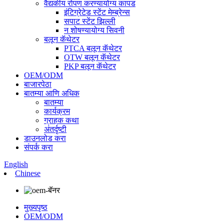
वैद्यकीय रोपण करण्यायोग्य कापड
इंटिग्रेटेड स्टेंट मेम्ब्रेन्स
सपाट स्टेंट झिल्ली
न शोषण्यायोग्य सिवनी
बलून कॅथेटर
PTCA बलून कॅथेटर
OTW बलून कॅथेटर
PKP बलून कॅथेटर
OEM/ODM
बाजारपेठा
बातम्या आणि अधिक
बातम्या
कार्यक्रम
ग्राहक कथा
अंतर्दृष्टी
डाउनलोड करा
संपर्क करा
English
Chinese
मुख्यपृष्ठ
OEM/ODM