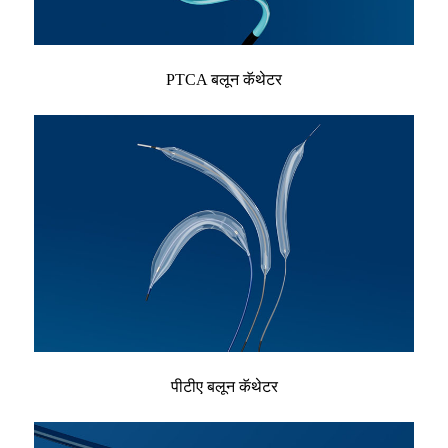
PTCA बलून कॅथेटर
पीटीए बलून कॅथेटर