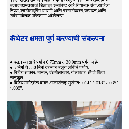
एकल-स्रोत समाधान आहे.आमच्या अनुलंब एकात्मिक क्षमतांमध्ये
उत्पादनक्षमतेसाठी डिझाइन समाविष्ट आहे;नियामक सेवा;साहित्य
निवड;प्रोटोटाइपिंग;चाचणी आणि प्रमाणीकरण;उत्पादन;आणि
सर्वसमावेशक परिष्करण ऑपरेशन्स.
कॅथेटर क्षमता पूर्ण करण्याची संकल्पना
● बलून व्यासाचे पर्याय 0.75mm ते 30.0mm पर्यंत आहेत.
● 5 मिमी ते 330 मिमी दरम्यान बलून लांबीचे पर्याय.
● विविध आकार: मानक, दंडगोलाकार, गोलाकार, टॅपर्ड किंवा
सानुकूल.
● विविध मार्गदर्शक वायर आकारांसह सुसंगत: .014" / .018" / .035"
/ .038".