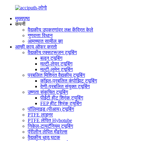
मुख्यपृष्ठ
कंपनी
वैद्यकीय उपकरणांवर लक्ष केंद्रित केले
गुणवत्ता विधान
आमच्यात सामील व्हा
आम्ही काय ऑफर करतो
वैद्यकीय एक्सट्रूजन ट्यूबिंग
बलून ट्यूबिंग
मल्टी-लेयर ट्यूबिंग
मल्टी-लुमेन ट्यूबिंग
प्रबलित मिश्रित वैद्यकीय ट्यूबिंग
कॉइल-प्रबलित कंपोझिट ट्यूबिंग
वेणी-प्रबलित संयुक्त ट्यूबिंग
उष्णता संकुचित ट्यूबिंग
पीईटी हीट श्रिंक ट्युबिंग
FEP हीट श्रिंक ट्युबिंग
पॉलिमाइड (पीआय) ट्यूबिंग
PTFE लाइनर
PTFE लेपित Hybotube
निकेल-टायटॅनियम ट्यूबिंग
पॅरीलीन लेपित मँडरेल्स
वैद्यकीय धातू घटक