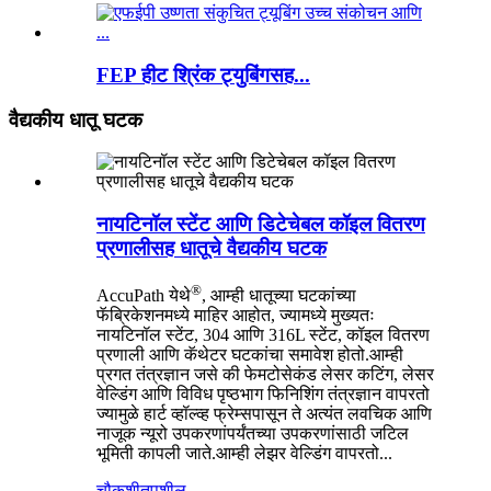
FEP हीट श्रिंक ट्युबिंगसह...
वैद्यकीय धातू घटक
नायटिनॉल स्टेंट आणि डिटेचेबल कॉइल वितरण
प्रणालीसह धातूचे वैद्यकीय घटक
®
AccuPath येथे
, आम्ही धातूच्या घटकांच्या
फॅब्रिकेशनमध्ये माहिर आहोत, ज्यामध्ये मुख्यतः
नायटिनॉल स्टेंट, 304 आणि 316L स्टेंट, कॉइल वितरण
प्रणाली आणि कॅथेटर घटकांचा समावेश होतो.आम्ही
प्रगत तंत्रज्ञान जसे की फेमटोसेकंड लेसर कटिंग, लेसर
वेल्डिंग आणि विविध पृष्ठभाग फिनिशिंग तंत्रज्ञान वापरतो
ज्यामुळे हार्ट व्हॉल्व्ह फ्रेम्सपासून ते अत्यंत लवचिक आणि
नाजूक न्यूरो उपकरणांपर्यंतच्या उपकरणांसाठी जटिल
भूमिती कापली जाते.आम्ही लेझर वेल्डिंग वापरतो...
चौकशी
तपशील