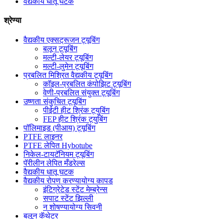
वैद्यकीय धातू घटक
श्रेण्या
वैद्यकीय एक्सट्रूजन ट्यूबिंग
बलून ट्यूबिंग
मल्टी-लेयर ट्यूबिंग
मल्टी-लुमेन ट्यूबिंग
प्रबलित मिश्रित वैद्यकीय ट्यूबिंग
कॉइल-प्रबलित कंपोझिट ट्यूबिंग
वेणी-प्रबलित संयुक्त ट्यूबिंग
उष्णता संकुचित ट्यूबिंग
पीईटी हीट श्रिंक ट्युबिंग
FEP हीट श्रिंक ट्युबिंग
पॉलिमाइड (पीआय) ट्यूबिंग
PTFE लाइनर
PTFE लेपित Hybotube
निकेल-टायटॅनियम ट्यूबिंग
पॅरीलीन लेपित मँडरेल्स
वैद्यकीय धातू घटक
वैद्यकीय रोपण करण्यायोग्य कापड
इंटिग्रेटेड स्टेंट मेम्ब्रेन्स
सपाट स्टेंट झिल्ली
न शोषण्यायोग्य सिवनी
बलून कॅथेटर