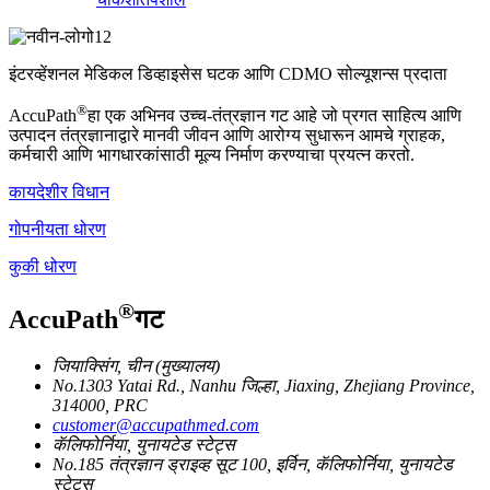
इंटरव्हेंशनल मेडिकल डिव्हाइसेस घटक आणि CDMO सोल्यूशन्स प्रदाता
®
AccuPath
हा एक अभिनव उच्च-तंत्रज्ञान गट आहे जो प्रगत साहित्य आणि
उत्पादन तंत्रज्ञानाद्वारे मानवी जीवन आणि आरोग्य सुधारून आमचे ग्राहक,
कर्मचारी आणि भागधारकांसाठी मूल्य निर्माण करण्याचा प्रयत्न करतो.
कायदेशीर विधान
गोपनीयता धोरण
कुकी धोरण
®
AccuPath
गट
जियाक्सिंग, चीन (मुख्यालय)
No.1303 Yatai Rd., Nanhu जिल्हा, Jiaxing, Zhejiang Province,
314000, PRC
customer@accupathmed.com
कॅलिफोर्निया, युनायटेड स्टेट्स
No.185 तंत्रज्ञान ड्राइव्ह सूट 100, इर्विन, कॅलिफोर्निया, युनायटेड
स्टेट्स