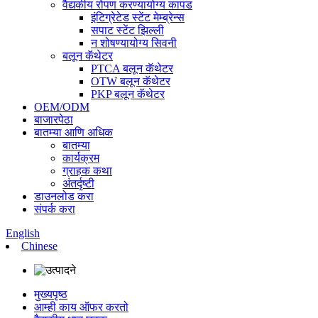
वैद्यकीय रोपण करण्यायोग्य कापड
इंटिग्रेटेड स्टेंट मेम्ब्रेन्स
सपाट स्टेंट झिल्ली
न शोषण्यायोग्य सिवनी
बलून कॅथेटर
PTCA बलून कॅथेटर
OTW बलून कॅथेटर
PKP बलून कॅथेटर
OEM/ODM
बाजारपेठा
बातम्या आणि अधिक
बातम्या
कार्यक्रम
ग्राहक कथा
अंतर्दृष्टी
डाउनलोड करा
संपर्क करा
English
Chinese
मुख्यपृष्ठ
आम्ही काय ऑफर करतो