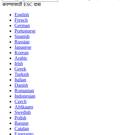
करण्यासाठी ESC दाबा
English
French
German
Portuguese
Spanish
Russian
Japanese
Korean
Arabic
Irish
Greek
Turkish
Italian
Danish
Romanian
Indonesian
Czech
Afrikaans
Swedish
Polish
Basque
Catalan
Esperanto