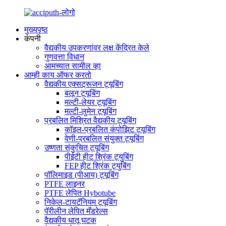
मुख्यपृष्ठ
कंपनी
वैद्यकीय उपकरणांवर लक्ष केंद्रित केले
गुणवत्ता विधान
आमच्यात सामील व्हा
आम्ही काय ऑफर करतो
वैद्यकीय एक्सट्रूजन ट्यूबिंग
बलून ट्यूबिंग
मल्टी-लेयर ट्यूबिंग
मल्टी-लुमेन ट्यूबिंग
प्रबलित मिश्रित वैद्यकीय ट्यूबिंग
कॉइल-प्रबलित कंपोझिट ट्यूबिंग
वेणी-प्रबलित संयुक्त ट्यूबिंग
उष्णता संकुचित ट्यूबिंग
पीईटी हीट श्रिंक ट्युबिंग
FEP हीट श्रिंक ट्युबिंग
पॉलिमाइड (पीआय) ट्यूबिंग
PTFE लाइनर
PTFE लेपित Hybotube
निकेल-टायटॅनियम ट्यूबिंग
पॅरीलीन लेपित मँडरेल्स
वैद्यकीय धातू घटक